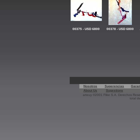
00375 - USD 6800
00378 - USD 6800
Nosotros
Sugerencias
Garan
About Us
Sugestions
arteuy ©2001 Flike S.A. Derechos Reser
total d