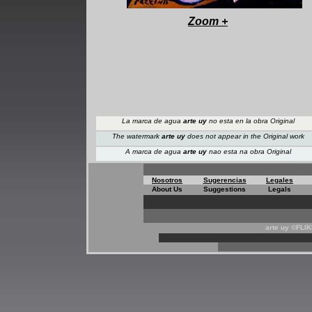
+
Zoom
+
La marca de agua
arte uy
no esta en la obra Original
The watermark
arte uy
does not appear
in the Original work
A marca de agua
arte uy
nao esta na obra Original
Regis
Nosotros
Sugerencias
Legales
About Us
Suggestions
Legals
arte uy ©FLI
*
*