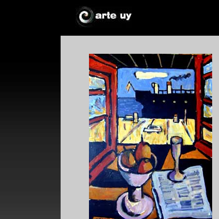
*
*
!*