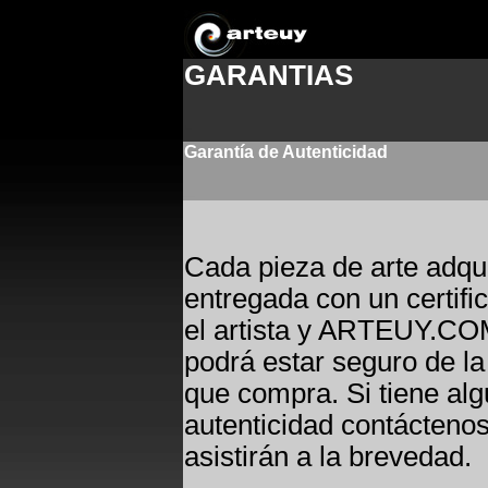
GARANTIAS
-
Garantía de Autenticidad
_
_
Cada pieza de arte ad
entregada con un certifi
el artista y ARTEUY.COM
podrá estar seguro de la 
que compra. Si tiene alg
autenticidad contáctenos
asistirán a la brevedad.