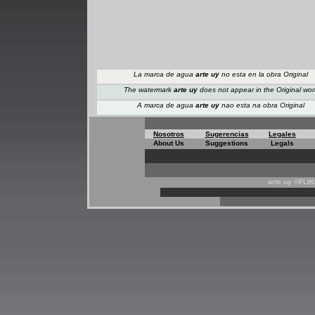
La marca de agua
arte uy
no esta en la obra Original
The watermark
arte uy
does not appear
in the Original wor
A marca de agua
arte uy
nao esta na obra Original
Regis
Nosotros
Sugerencias
Legales
About Us
Suggestions
Legals
arte uy ©FLI
*
*