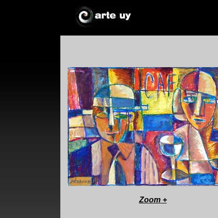
*
*
!*
+
Zoom
+