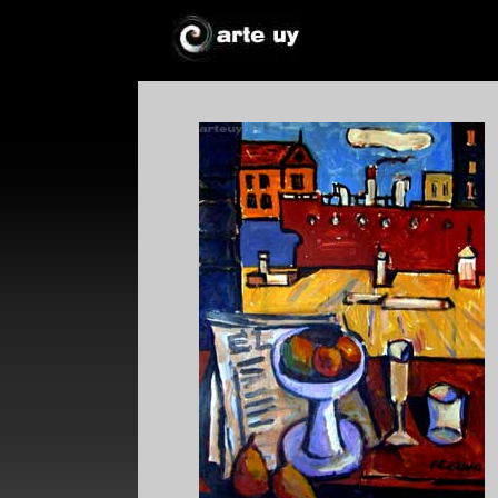
*
*
!*