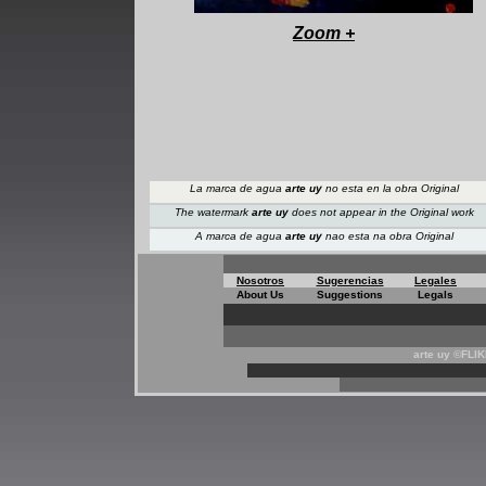
+
Zoom
+
La marca de agua
arte uy
no esta en la obra Original
The watermark
arte uy
does not appear
in the Original work
A marca de agua
arte uy
nao esta na obra Original
Regis
Nosotros
Sugerencias
Legales
About Us
Suggestions
Legals
arte uy ©FLI
*
*