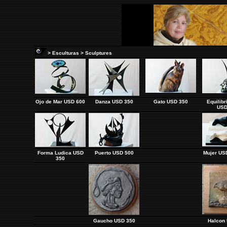
> Esculturas > Sculptures
Ojo de Mar USD 600
Danza USD 350
Gato USD 350
Equilibri
USD
Forma Ludica USD
Puerto USD 500
Mujer US
350
Gaucho USD 350
Halcon