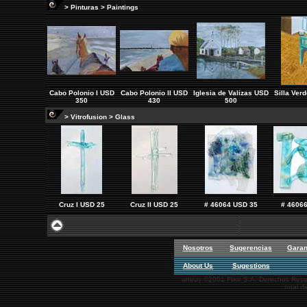
> Pinturas > Paintings
Cabo Polonio I USD
Cabo Polonio II USD
Iglesia de Valizas USD
Silla Ver
350
430
500
> Vitrofusion > Glass
Cruz I USD 25
Cruz II USD 25
# 46064 USD 35
# 4606
Nosotros
Sugerencias
Garan
About Us
Sugestions
arteuy ©2001 Flike S.A. Derechos Reser
total d