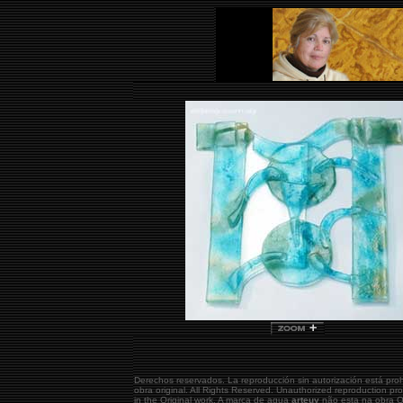
Derechos reservados. La reproducción sin autorización está pro
obra original.
All Rights Reserved. Unauthorized reproduction pr
in the Original work. A marca de agua
arteuy
não esta na obra Or