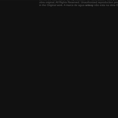
obra original.
All Rights Reserved. Unauthorized reproduction pr
in the Original work. A marca de agua
arteuy
não esta na obra Or