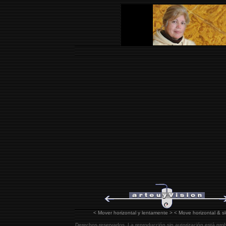
< Mover
horizontal y
lentamente
>
< Move
horizontal & s
Derechos reservados. La reproducción sin autorización está pro