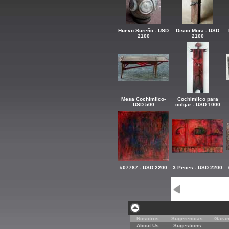
Huevo Sureño - USD
Disco Mora - USD
2100
2100
Mesa Cochimilco-
Cochimilco para
USD 500
colgar - USD 1000
#07787 - USD 2200
3 Peces - USD 2200
Nosotros
Sugerencias
Garan
About Us
Sugestions