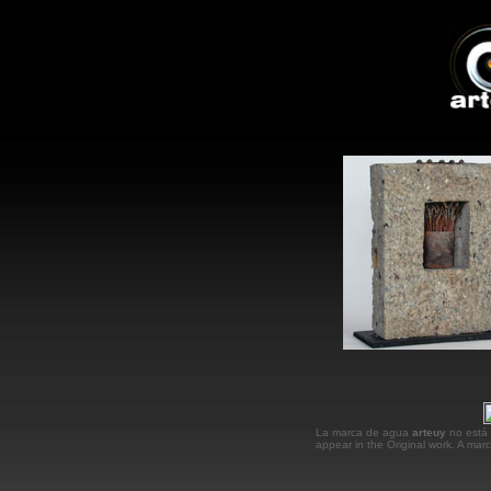
La marca de agua
arteuy
no está 
appear in the Original work. A ma