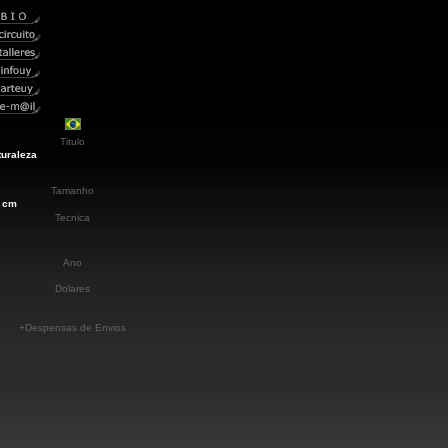
Titulo
turaleza
Tamanho
6 cm
Tecnica
Ano
Dolares
+Despensas de Envios