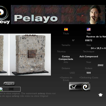
Título
Title
Rastros de la Na
N°
09872
Tamaño
Size
24 x 18,5 x 
Técnica
Technique
Ceniza
Ash Compresed
Compactada
Año
Year
2002
Dolares
Dollars
USD
500
+Gastos de
+Delivering Costs
Envio
en la obra original.
The watermark
arteuy
does not
rca de agua
arteuy
não esta na obra Original