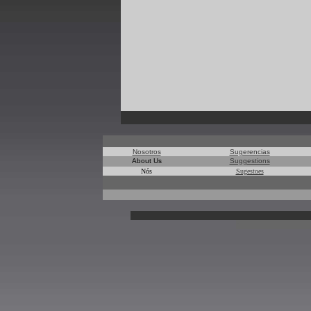
Nosotros
Sugerencias
About Us
Suggestions
Nós
Sugestoes
*
*