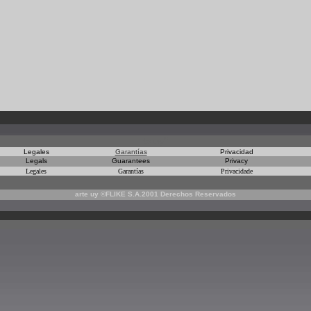
te uy"
Legales
Garantías
Privacidad
Legals
Guarantees
Privacy
Legales
Garantías
Privacidade
arte uy ©FLIKE S.A.2001 Derechos Reservados