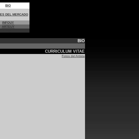
BIO
RES DEL MERCADO
INFOUY
ARTEUY
e-m@il
BIO
CURRICULUM VITAE
Fotos del Artista