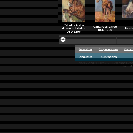
Caballo Arabe
Caballo al vareo
dando cabriolas
Iberi
USD 1200
USD 1200
Nosotros
Sugerencias
Garan
About Us
Sugestions
arteuy ©2001 Flike S.A. Derechos Reser
total d