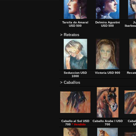
Tarsila do Amaral
Delmira Agustini
J
USD 500
USD 500
Ibarbo
> Retratos
Seduccion USD
Victoria USD 900
Recat
1000
> Caballos
Caballo al Sol USD
Caballo Arabe I USD
Cabal
700
* Vendido
700
U