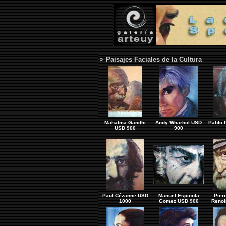
> Paisajes Faciales de la Cultura
Mahatma Gandhi
Andy Wharhol USD
Pablo 
USD
900
900
Paul Cézanne USD
Manuel Espinola
Pier
1000
Gomez USD 900
Renoi