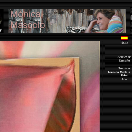
Título
Arteuy
N°
Tamaño
Técnica
Técnica Mixta s. 
Print
Año