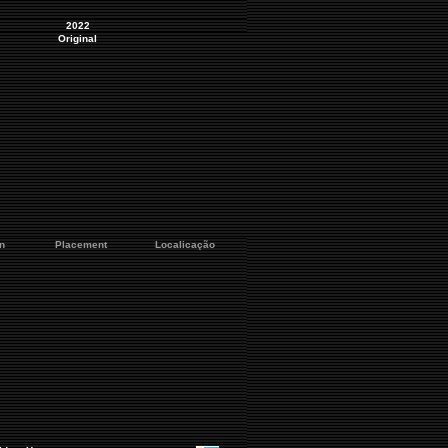
2022
Original
n
Placement
Localicação