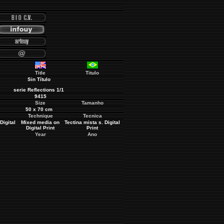
Title
Titulo
Sin Título
serie Reflections 1/1
9415
Size
Tamanho
50 x 70 cm
Technique
Tecnica
Digital
Mixed media on
Tectina mista
s. Digital
Digital Print
Print
Year
Ano