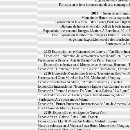
Exposición en Alarte en la 9
Participa en la feria internacional de arte contempo
2014-
Salón Gran Premio B
Mención de Honor en la exposicion 
Exposición en Isla Pico, Islas Azores,Portugal. Organiza
Diploma de honor en el Salon XII de la feria intern
Exposición Internacional Imatges LLatines A Barcelona, 2014.E
Este. Exposición Internacional Imatges Llatines A Barce
Argentina. Exposición en el Salon Bariloche
Participa en la Pr
2015
-Exposición en el Carrousel del Louvre , "Art Show Inter
Exposición "Nutrición del alma-energía para la vida" en Events 
Participa en la Revista "Arte & Diseño" de París- Francia
Exposición colectiva en el Museo de las Américas, Houston - 
Exposición ''Homenaje a Brasil'' en Galería "Barcadalua", Florianóp
2016-
Honorable Mencion por la obra, ''Desierto en Rojo'' en
Participa en el Gran Mural de los 500. Maldonado, Uruguay
Exposición colectiva en Alarte, "Artistas Plásticos y Visuales"
Exposición Internacional "Homenaje a Egipto y su Cultura" en el
Exposición "Premio Leonardo Da Vinci" en la Galería ''' La Pigna"'
2017-
Exposición en Gallery Space Taza Marruecos, Africa
Participa en Art Spectrum de Miami.
Exposición '' Primer Encuentro Internacional de Arte de America Lat
En el Ateneo de Madrid, Espana.
2019
- Exposición en ArtExpo de Nueva York.
Exposición en Galerie Artes. París, Francia
Exposición en Eka & Moor. Art Gallery, Madrid , Espana
Muestra colectiva en el Victoria Plaza Hotel. Montevideo, Uruguay