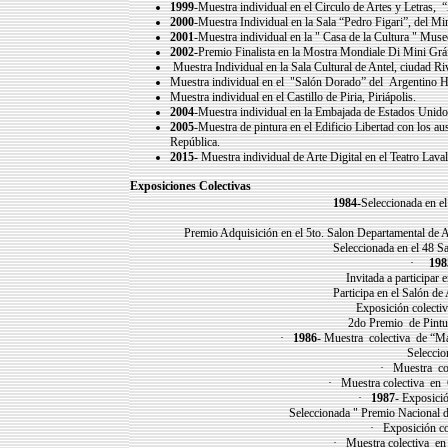
1999
-Muestra individual en el Circulo de Artes y Letras,
2000
-Muestra Individual en la Sala “Pedro Figari”, del Min
2001
-Muestra individual en la " Casa de la Cultura " Mu
2002-
Premio Finalista en la Mostra Mondiale Di Mini Gráfic
Muestra Individual en la Sala Cultural de Antel, ciudad Ri
Muestra individual en el "Salón Dorado” del Argentino Hot
Muestra individual en el Castillo de Piria, Piriápolis.
2004
-Muestra individual en la Embajada de Estados Unid
2005
-Muestra de pintura en el Edificio Libertad con los 
República.
2015-
Muestra individual de Arte Digital en el Teatro Laval
Exposiciones Colectivas
1984-
Seleccionada en e
Premio Adquisición en el 5to. Salon Departamental de Artes
Seleccionada en el 48 Sa
·
1
98
Invitada a participar en la
Participa en el Salón de Arte
Exposición colectiva en
2do Premio de Pintura In
·
1986
- Muestra colectiva de “
Selecci
· Muestra col
· Muestra colectiva en 
·
1987
- Exposició
Seleccionada " Premio Nacio
· Exposición co
· Muestra colectiva en 