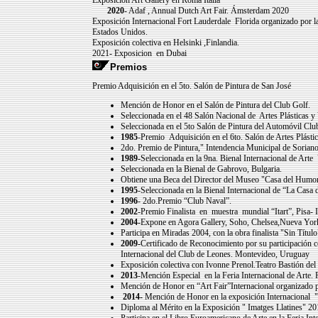
Exposición Art Gallery en Roma Italia
2020
- Adaf , Annual Dutch Art Fair. Ámsterdam 2020
Exposición Internacional Fort Lauderdale Florida organizado por 
Estados Unidos.
Exposición colectiva en Helsinki ,Finlandia.
2021- Exposicion en Dubai
Premios
Premio Adquisición en el 5to. Salón de Pintura de San José
Mención de Honor en el Salón de Pintura del Club Golf.
Seleccionada en el 48 Salón Nacional de Artes Plásticas y 
Seleccionada en el 5to Salón de Pintura del Automóvil Clu
1985
-Premio Adquisición en el 6to. Salón de Artes Plástic
2do. Premio de Pintura," Intendencia Municipal de Sorian
1989-
Seleccionada en la 9na. Bienal Internacional de Arte 
Seleccionada en la Bienal de Gabrovo, Bulgaria.
Obtiene una Beca del Director del Museo "Casa del Humor 
1995
-Seleccionada en la Bienal Internacional de “La Casa
1996
- 2do.Premio “Club Naval”.
2002
-Premio Finalista en muestra mundial “Itart”, Pisa- It
2004-
Expone en Agora Gallery, Soho, Chelsea,Nueva Yor
Participa en Miradas 2004, con la obra finalista "Sin Tít
2009-
Certificado de Reconocimiento por su participación 
Internacional del Club de Leones. Montevideo, Uruguay
Exposición colectiva con Ivonne Prenol.Teatro Bastión de
2013
-Mención Especial en la Feria Internacional de Arte. P
Mención de Honor en “Art Fair”Internacional organizado p
2014-
Mención de Honor en la exposición Internacional 
Diploma al Mérito en la Exposición " Imatges Llatines" 20