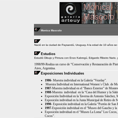
Monica Mascolo
Nació en la ciudad de Paysandú, Uruguay. A la edad de 10 años se 
Estudios
Estudió Dibujo y Pintura con Enzo Kabregú, Edgardo Ribeiro Nario, 
1998/99-Realiza un curso de “Conservación y Restauración de Pintu
Aires, Argentina.
Exposiciones Individuales
1986
- Muestra individual en la Galería “Vezelay”.
Muestra Individual en International Women´s Club. de Mo
1987
-Muestra individual en el “Banco Exterior” de Monte
1988
-Muestra individual en la “Casa del Humor y la Sát
Exposición Individual en la Taverna de Antonio Sánchez, 
Exposición individual en la Junta Municipal de Retiro de
1990
- Exposición individual en la Galería “Portón de San 
1997
-Exposición individual en el “Museo del Gaucho y l
Exposición individual en el “Museo La Loma” Los Cocos, S
Cocos”.