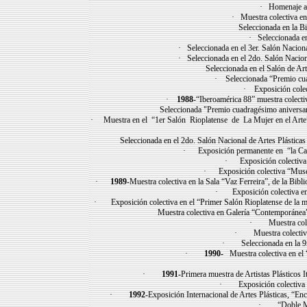
· Homenaje a 
· Muestra colectiva en
Seleccionada en la Bi
· Seleccionada en
· Seleccionada en el 3er. Salón Naciona
· Seleccionada en el 2do. Salón Nacion
Seleccionada en el Salón de Ar
· Seleccionada “Premio cua
· Exposición colec
·
1988
-“Iberoamérica 88” muestra colecti
Seleccionada "Premio cuadragésimo aniversario 
· Muestra en el “1er Salón Rioplatense de La Mujer en el Arte” 
Seleccionada en el 2do. Salón Nacional de Artes Plásticas 
· Exposición permanente en “la Cas
· Exposición colectiva 
· Exposición colectiva “Muse
·
1989
-Muestra colectiva en la Sala “Vaz Ferreira”, de la Bi
· Exposición colectiva en
· Exposición colectiva en el “Primer Salón Rioplatense de la m
Muestra colectiva en Galería “Contemporánea
· Muestra colect
· Muestra colectiva en
· Seleccionada en la 9na.
·
1990-
Muestra colectiva en el
·
1991
-Primera muestra de Artistas Plásticos I
· Exposición colectiva “
·
1992
-Exposición Internacional de Artes Plásticas, “E
· “Doble Mue