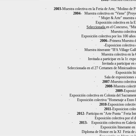
·
2003
-Muestra colectiva en la Feria de Arte, “Molino de
·
2004-
Muestra colectiva en “Viene" [Proyec
· " Mujer & Arte" muestra c
Exposición colectiva en la Em
·
Seleccionada
en el Concurso, “Mi
· Muestra colectiva, 
Exposición colectiva por los 100 años de
·
2006-
-Primera Muestra 
· -Exposicion colectiva en
· Muestra itinerante “IFA Village Galler
· Muestra colectiva en la Ga
· Invitada a participar en la 1r. exp
· Invitada a participar en 
· Seleccionada en el 27 Certamen de Minicuadros, e
·Exposición Iti
· Sala de exposiciones de
·
2007
-Muestra colectiva
·
2008
-Muestra colecti
·
2009
-Exposici
· Exposición colectiva en Colonia del Sacramento, 
· Exposición colectiva “Homenaje a Enzo K
·
2010
-Exposicion colectiv
·
2011
-Exposicion cole
·
2012
- Participa en ''Arte Punta '' Feria
· Exposición colectiva por el día
·
2013-
Exposición colectiva en Galería
· Exposición Itinerante en M
Diploma de Honor en la XI Feria de Art