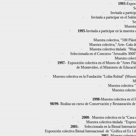
·
1993
-Exposi
· Selec
· Invitada a participar
· Invitada a participar en el Salón 
· Selec
· Muestra co
·
1995
-Invitada a participar en la muestr
Muestra colectiva, “100 Plást
Muestra colectiva," Arte- Gala 
· Muestra colectiva titulada “Muje
· Seleccionada en el Concurso “Jerusalén 3000”, o
· Muestra colectiv
·
1997-
Exposición colectiva en el Museo de “Artes Plás
de Montevideo, el Ministerio de Educaci
· Muestra colectiva en la Fundación “Lolita Rubial” (Museo d
Munic
· Muestra colectiva “N
· Muestra colectiva 
·
1998
-Muestra colectiva en el
98/99-
Realiza un curso de Conservación y Restauración de P
·
2000-
Muestra colectiva en la “Casa d
· Muestra colectiva titulada “Expresió
·
2001-
Seleccionada en la Bienal Internacion
Exposición colectiva Bienal Internacional de "Gráfica ed Ex L
2002-
Muestra colectiva