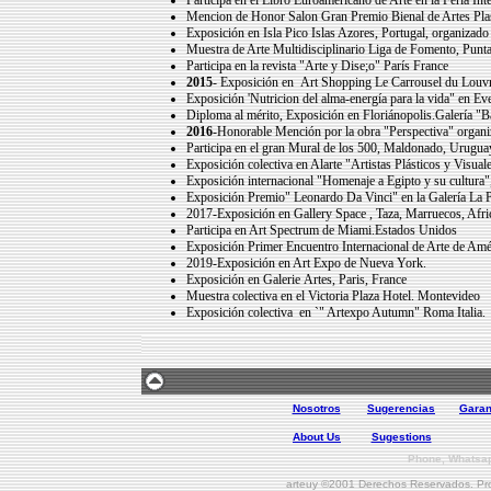
Participa en el Libro Euroamericano de Arte en la Feria Int
Mencion de Honor Salon Gran Premio Bienal de Artes Plast
Exposición en Isla Pico Islas Azores, Portugal, organizado
Muestra de Arte Multidisciplinario Liga de Fomento, Punta
Participa en la revista "Arte y Dise;o" París France
2015
- Exposición en Art Shopping Le Carrousel du Louvr
Exposición 'Nutricion del alma-energía para la vida" en Even
Diploma al mérito, Exposición en Floriánopolis.Galería "B
2016
-Honorable Mención por la obra "Perspectiva" organ
Participa en el gran Mural de los 500, Maldonado, Urugua
Exposición colectiva en Alarte "Artistas Plásticos y Visual
Exposición internacional "Homenaje a Egipto y su cultura
Exposición Premio" Leonardo Da Vinci" en la Galería La Pi
2017-Exposición en Gallery Space , Taza, Marruecos, Afri
Participa en Art Spectrum de Miami.Estados Unidos
Exposición Primer Encuentro Internacional de Arte de Amér
2019-Exposición en Art Expo de Nueva York.
Exposición en Galerie Artes, Paris, France
Muestra colectiva en el Victoria Plaza Hotel. Montevideo
Exposición colectiva en `" Artexpo Autumn" Roma Italia.
Nosotros
Sugerencias
Garan
About Us
Sugestions
Phone, Whats
arteuy ©2001 Derechos Reservados. Prohi