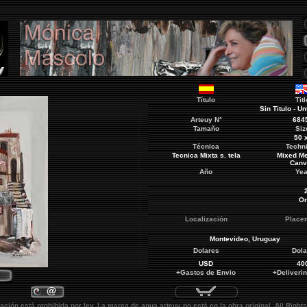
Título
Titl
Sin Titulo - Un
Arteuy
N°
684
Tamaño
Siz
50 
Técnica
Techn
Tecnica Mixta s. tela
Mixed Me
Canv
Año
Yea
Or
Localización
Place
Montevideo
, Uruguay
Dolares
Dola
USD
40
+Gastos de Envio
+Deliveri
ación está prohibida por ley. La marca de agua
arteuy
no está en la obra original.
All Rights