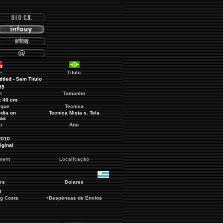
e
Titulo
titled - Sem Titulo
55
e
Tamanho
x 40 cm
ique
Tecnica
dia on
Tecnica Mista s. Tela
as
r
Ano
2010
iginal
ment
Localicação
rs
Dolares
0
ng Costs
+Despensas de Envios