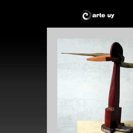
*
*
!*