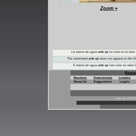
+
Zoom +
La marca de agua
arte uy
no esta en la obra 
The watermark
arte uy
does not appear
in the O
A marca de agua
arte uy
nao esta na obra O
Regis
Nosotros
Sugerencias
Legales
About Us
Suggestions
Legals
arte uy ©FLI
*
*