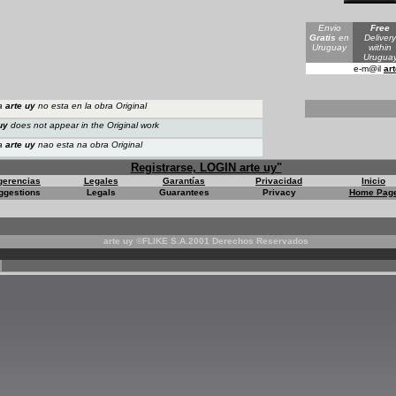
*
Envio
Free
Gratis
en
Delivery
Uruguay
within
Urugua
e-m@il
ar
ua
arte uy
no esta en la obra Original
uy
does not appear
in the Original work
ua
arte uy
nao esta na obra Original
Registrarse, LOGIN arte uy"
gerencias
Legales
Garantías
Privacidad
Inicio
ggestions
Legals
Guarantees
Privacy
Home Pag
arte uy ©FLIKE S.A.2001 Derechos Reservados
*