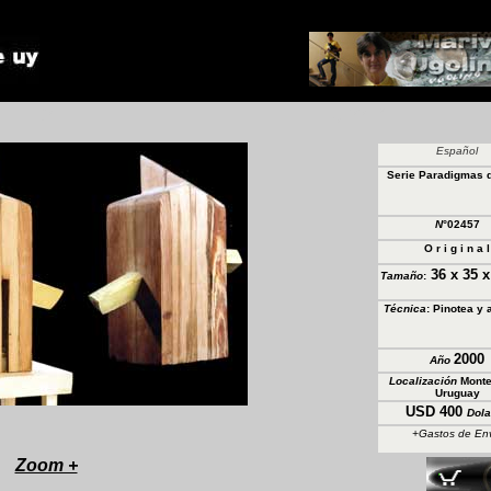
!*
**
*
*
Español
Serie Paradigmas d
N
°
02457
O r i g i n a l
36 x 35 x
Tamaño
:
Técnica
:
Pinotea y 
2000
Año
Localización
Monte
Uruguay
USD 400
Dola
+Gastos de En
Zoom +