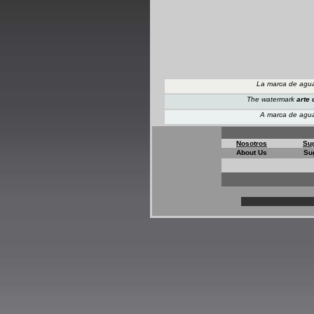
La marca de ag
The watermark
arte 
A marca de ag
Nosotros
Su
About Us
Su
*