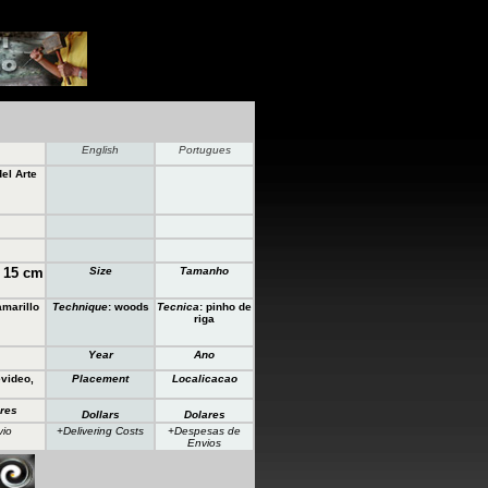
English
Portugues
el Arte
 15 cm
Size
Tamanho
amarillo
Technique
: woods
Tecnica
: pinho de
riga
Year
Ano
video,
Placement
Localicacao
res
Dollars
Dolares
vio
+Delivering Costs
+Despesas de
Envios