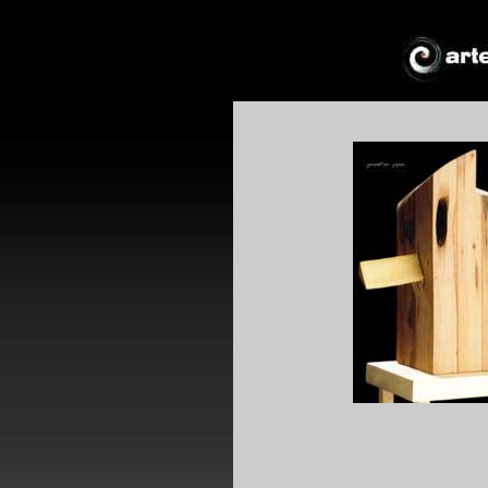
*
*
+