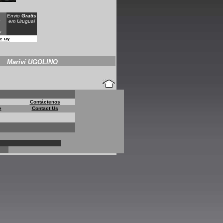
Envio
Gratis
em Uruguai
y
te uy
Mariví UGOLINO
Contáctenos
e
Contact Us