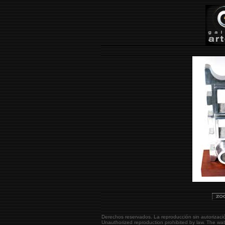
Derechos reservados. La reproducción sin autorizaci
Unauthorized reproduction prohibited by law. The w