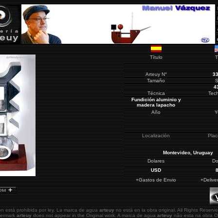
Título
T
Arteuy
N°
3
Tamaño
S
4
Técnica
Tec
Fundición aluminio y
madera lapacho
Año
Y
Localización
Pla
Montevideo
, Uruguay
Dolares
Do
USD
+Gastos de Envio
+Delive
ón está prohibida por ley. La marca de agua
arteuy
no está en la obra original.
All Rights Reserve
atermark
arteuy
does not appear in the Original work. A marca de agua
arteuy
não esta na obra Or