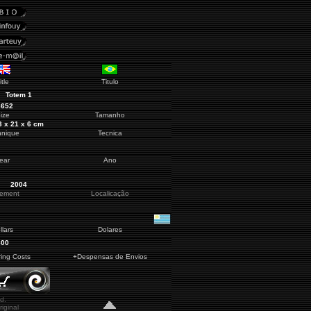
itle
Titulo
Totem 1
3652
ize
Tamanho
3 x 21 x 6 cm
hnique
Tecnica
ear
Ano
2004
cement
Localicação
llars
Dolares
800
ring Costs
+Despensas de Envios
d.
iginal