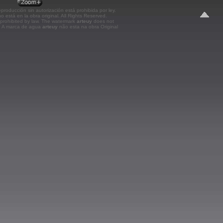
roducción sin autorización está prohibida por ley.
o está en la obra original.
All Rights Reserved.
prohibited by law. The watermark
arteuy
does not
k. A marca de agua
arteuy
não esta na obra Original