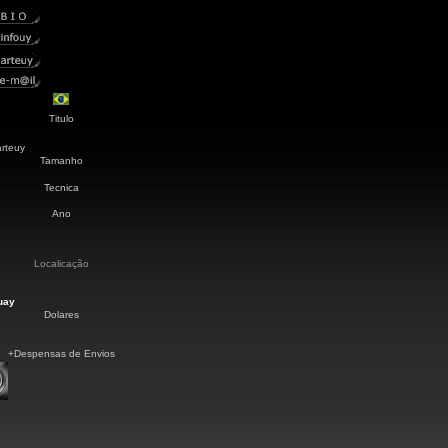
Titulo
arteuy
Tamanho
Tecnica
Ano
Localicação
uay
Dolares
+Despensas de Envios