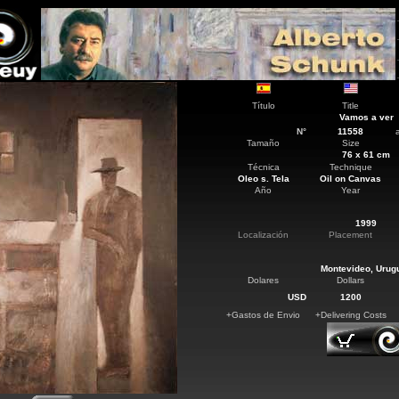
Título
Title
Vamos a ver
N°
11558
Tamaño
Size
76 x 61 cm
Técnica
Technique
Oleo s. Tela
Oil on Canvas
Año
Year
1999
Localización
Placement
Montevideo, Urug
Dolares
Dollars
USD
1200
+Gastos de Envio
+Delivering Costs