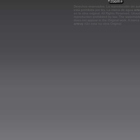
Derechos reservados. La reproducción sin aut
está prohibida por ley. La marca de agua
art
en la obra original.
All Rights Reserved. Unau
reproduction prohibited by law. The watermar
does not appear in the Original work. A marc
arteuy
não esta na obra Original