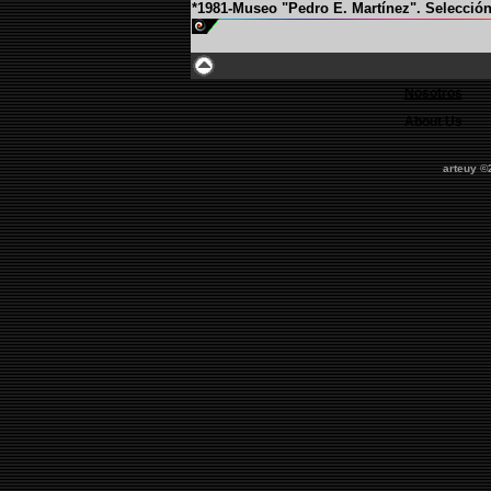
*1981-Museo "Pedro E. Martínez". Selección 
Nosotros
About Us
arteuy ©