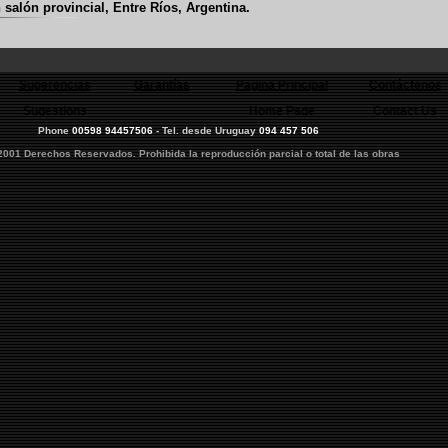
salón provincial, Entre Ríos, Argentina.
Sugerencias
Garantías
Pagina Principal
Contáctenos
Sugestions
Home Page
Contact Us
Phone
00598 94457506
- Tel. desde Uruguay
094 457 506
2001 Derechos Reservados. Prohibida la reproducción parcial o total de las obras