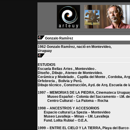
Gonzalo Ramírez
1962 Gonzalo Ramírez, nació en Montevideo,
Uruguay
ESTUDIOS
Escuela Bellas Artes , Montevideo .
Diseño , Dibujo , Ateneo de Montevideo.
Cerámica y Modelado , Capilla del Monte , Cordoba, Arg
Orfebreria , Bolivia y Perú.
Dibujo técnico , Construcción, Ayd. de Arq. Escuela de l
1997 – MEMORIAS DE LA PIEDRA, Cinemateca Uruguay
Museo Español – Colonia del Sacramento – I.M. de 
Centro Cultural – La Paloma – Rocha
1998 – ANCESTROS Y ACCESORIOS
Espacio cultural La Spezia – Montevideo
Museo Lavalleja – Minas – I.M. Lavalleja
Fund. Lolita Rubial – O.E.A.
1999 – ENTRE EL CIELO Y LA TIERRA, Playa del Barco 