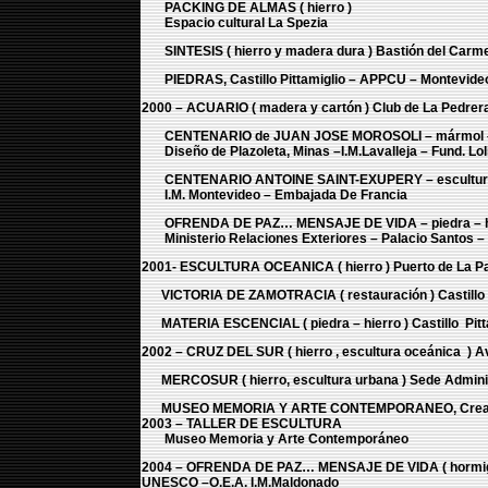
PACKING DE ALMAS ( hierro )
Espacio cultural La Spezia
SINTESIS ( hierro y madera dura ) Bastión del Carmen 
PIEDRAS, Castillo Pittamiglio – APPCU – Montevide
2000 – ACUARIO ( madera y cartón ) Club de La Pedrer
CENTENARIO de JUAN JOSE MOROSOLI – mármol – e
Diseño de Plazoleta, Minas –I.M.Lavalleja – Fund. Loli
CENTENARIO ANTOINE SAINT-EXUPERY – escultura 
I.M. Montevideo – Embajada De Francia
OFRENDA DE PAZ… MENSAJE DE VIDA – piedra – h
Ministerio Relaciones Exteriores – Palacio Santos –
2001- ESCULTURA OCEANICA ( hierro ) Puerto de La P
VICTORIA DE ZAMOTRACIA ( restauración ) Castillo P
MATERIA ESCENCIAL ( piedra – hierro ) Castillo Pitt
2002 – CRUZ DEL SUR ( hierro , escultura oceánica ) Av
MERCOSUR ( hierro, escultura urbana ) Sede Administr
MUSEO MEMORIA Y ARTE CONTEMPORANEO, Creación 
2003 – TALLER DE ESCULTURA
Museo Memoria y Arte Contemporáneo
2004 – OFRENDA DE PAZ… MENSAJE DE VIDA ( hormigón 
UNESCO –O.E.A. I.M.Maldonado