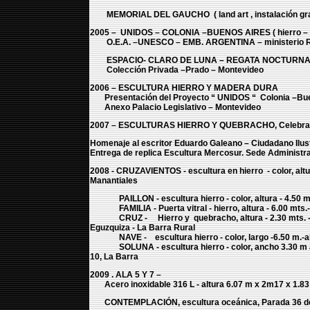
MEMORIAL DEL GAUCHO ( land art , instalación gr
2005 – UNIDOS – COLONIA –BUENOS AIRES ( hierro – 
O.E.A. –UNESCO – EMB. ARGENTINA – ministerio RR.E
ESPACIO- CLARO DE LUNA – REGATA NOCTURNA (hier
Colección Privada –Prado – Montevideo
2006 – ESCULTURA HIERRO Y MADERA DURA
Presentación del Proyecto “ UNIDOS “ Colonia –Bue
Anexo Palacio Legislativo – Montevideo
2007 – ESCULTURAS HIERRO Y QUEBRACHO, Celebración 
Homenaje al escritor Eduardo Galeano – Ciudadano Ilus
Entrega de replica Escultura Mercosur. Sede Administra
2008 - CRUZAVIENTOS - escultura en hierro - color, altu
Manantiales
PAILLON - escultura hierro - color, altura - 4.50 m., 
FAMILIA - Puerta vitral - hierro, altura - 6.00 mts.-
CRUZ - Hierro y quebracho, altura - 2.30 mts. - a
Eguzquiza - La Barra Rural
NAVE - escultura hierro - color, largo -6.50 m.-alto 
SOLUNA - escultura hierro - color, ancho 3.30 m alto 
10, La Barra
2009 . ALA 5 Y 7 –
Acero inoxidable 316 L - altura 6.07 m x 2m17 x 1.83 m.
CONTEMPLACIÓN, escultura oceánica, Parada 36 de Pl