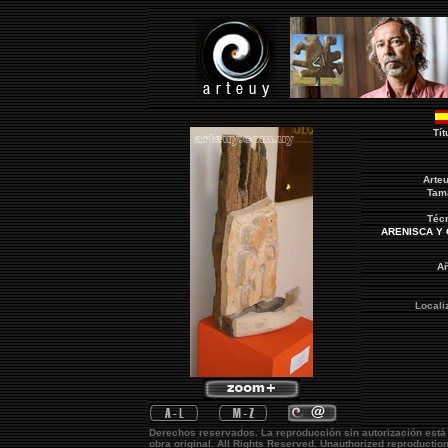
Tít
Arte
Tam
Téc
ARENISCA Y
A
Locali
Derechos reservados. La reproducción sin autorización está
obra original.
All Rights Reserved. Unauthorized reproductio