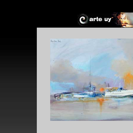
*
*
!*
+