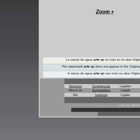
Zoom +
La marca de agua
arte uy
no esta en la obra Origi
The watermark
arte uy
does not appear
in the Origina
A marca de agua
arte uy
nao esta na obra Origin
Nosotros
Sugerencias
Legales
About Us
Suggestions
Legals
Nós
Sugestoes
Legales
arte uy ©FLI
*
*