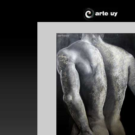
*
*
!*