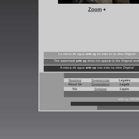
+
Zoom
+
La marca de agua
arte uy
no esta en la obra Original
The watermark
arte uy
does not appear in the Original wor
A marca de agua
arte uy
nao esta na obra Original
Nosotros
Sugerencias
Legales
About Us
Suggestions
Legals
Nós
Sugestoes
Legales
arte uy ©FLI
*
*