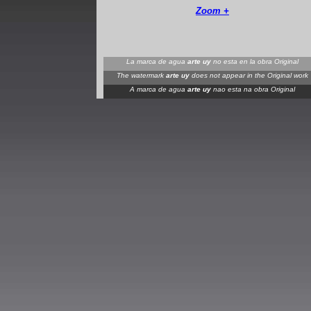
Zoom +
La marca de agua
arte uy
no esta en la obra Original
The watermark
arte uy
does not appear in the Original work
A marca de agua
arte uy
nao esta na obra Original