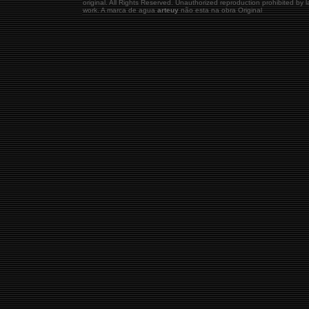
original.
All Rights Reserved. Unauthorized reproduction prohibited by
work. A marca de agua
arteuy
não esta na obra Original