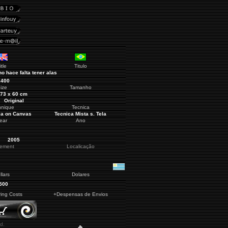
itle
Titulo
no hace falta tener alas
2400
ize
Tamanho
73 x 60 cm
Original
hnique
Tecnica
ia on Canvas
Tecnica Mista s. Tela
ear
Ano
2005
cement
Localicação
llars
Dolares
500
ring Costs
+Despensas de Envios
d.