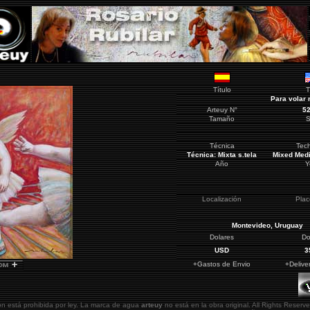
Título
T
Para volar 
Arteuy N°
5
Tamaño
S
Técnica
Tec
Técnica: Mixta s.tela
Mixed Med
Año
Y
Localización
Pla
Montevideo
, Uruguay
Dolares
Do
USD
3
+Gastos de Envio
+Delive
ón está prohibida por ley. La marca de agua
arteuy
no está en la obra original.
All Rights Reserve