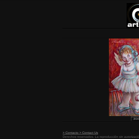
> Contacto > Contact Us
Derechos reservados. La reproducción sin autorizaci