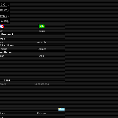
itle
Titulo
Brujitos I
0913
ize
Tamanho
27 x 21 cm
hnique
Tecnica
 on Paper
ear
Ano
1998
cement
Localicação
llars
Dolares