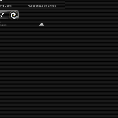
300
ring Costs
+Despensas de Envios
d.
iginal