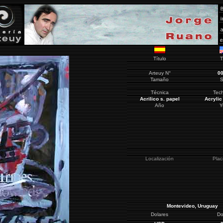
Título
T
Arteuy
N°
0
Tamaño
S
Técnica
Tec
Acrilico s. papel
Acrylic
Año
Y
Localización
Pla
Montevideo
, Uruguay
Dolares
Do