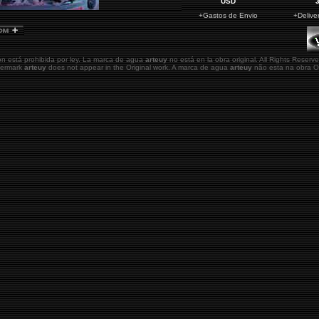
USD
+Gastos de Envio
+Delive
ón está prohibida por ley. La marca de agua
arteuy
no está en la obra original.
All Rights Reserve
atermark
arteuy
does not appear in the Original work. A marca de agua
arteuy
não esta na obra Or