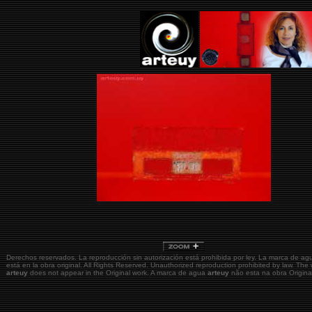
Derechos reservados. La reproducción sin autorización está prohibida por ley. La marca de a
está en la obra original.
All Rights Reserved. Unauthorized reproduction prohibited by law. The
arteuy
does not appear in the Original work. A marca de agua
arteuy
não esta na obra Origina