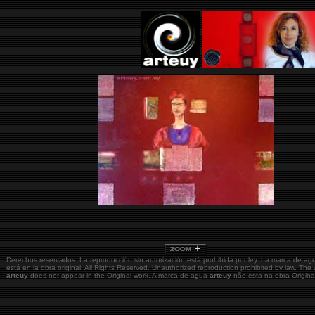
Derechos reservados. La reproducción sin autorización está prohibida por ley. La marca de a
está en la obra original.
All Rights Reserved. Unauthorized reproduction prohibited by law. The
arteuy
does not appear in the Original work. A marca de agua
arteuy
não esta na obra Origina