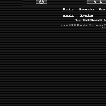
Nosotros
Sugerencias
Garan
About Us
Sugestions
Phone
00598 94457506
- T
arteuy ©2001 Derechos Reservados. Pro
las