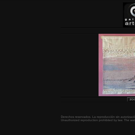
Derechos reservados. La reproducción sin autorizaci
Unauthorized reproduction prohibited by law. The w