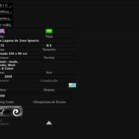
itle
Titulo
a Laguna de Jose Ignacio
073
B
9
ize
Tamanho
mado 100 x 90 cm
hnique
Tecnica
Loom - made,
edia, Wool
 & Coton
ear
Ano
2005
cement
Localicação
llars
Dolares
000
ring Costs
+Despensas de Envios
d.
iginal