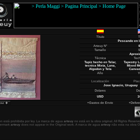
Título
T
Pescando en l
Arteuy
N°
Tamaño
S
Aproxi
Técnica
Tec
Tapiz hecho en Telar,
Tapestry 
tecnica Mixta, Lana,
Mixed M
Algodon y Tela
Canvas
Año
Y
Localización
Pla
Jose Ignacio
, Uruguay
Dolares
Do
USD
1
+Gastos de Envio
+Delive
ón está prohibida por ley. La marca de agua
arteuy
no está en la obra original.
All Rights Reserve
atermark
arteuy
does not appear in the Original work. A marca de agua
arteuy
não esta na obra Or