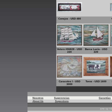
Conejos - USD 480
Velero #06828 - USD
Barca Lucía - USD
220
220
Caracoles I - USD
Toros - USD 1600
3000
Registr
Nosotros
Sugerencias
Garantías
About Us
Sugestions
arte uy 