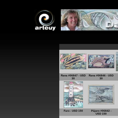
*
*
Rana #06847 - USD
Rana #06846 - USD
30
30
Faro - USD 150
Pájaro #06842 -
USD 150