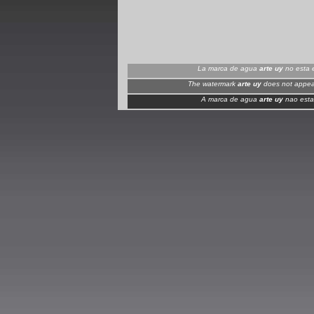
La marca de agua
arte uy
no esta e
The watermark
arte uy
does not appear
A marca de agua
arte uy
nao esta 