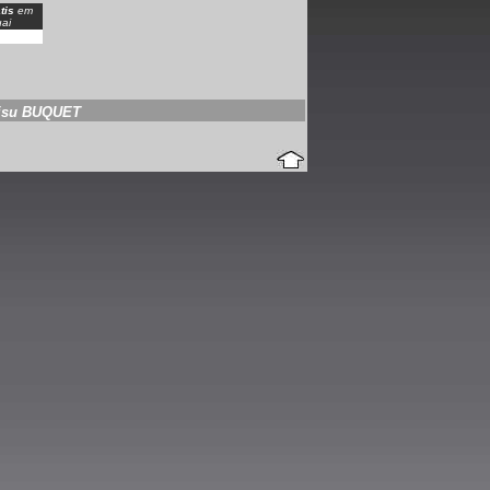
tis
em
ai
isu BUQUET