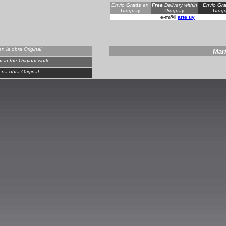
Envio
Gratis
en
Free
Delivery within
Envio
Gra
Uruguay
Uruguay
Urugu
e-m@il
arte uy
n la obra Original
Mar
 in the Original work
na obra Original