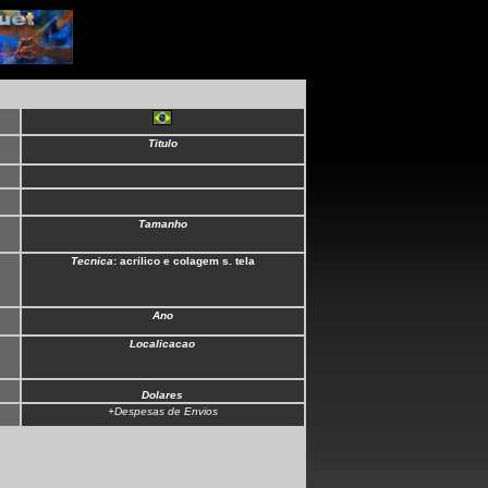
Titulo
Tamanho
Tecnica
: acrilico e colagem s. tela
Ano
Localicacao
Dolares
+Despesas de Envios