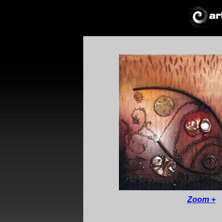
*
*
!*
+
Zoom +