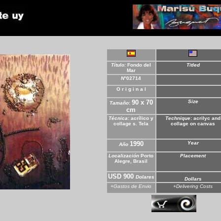
**
*
*
Título:
Fondo del
Titled
Mar
N
°
02714
O r i g i n a l
90 x 70
Size
Tamaño
:
cm
Técnica
: acrílico y
Technique
:
acrilyc and
collage s. Tela
collage on canvas
1990
Year
Año
Localización
Porto
Placement
Alegre, Brasil
USD 900
Dolares
Dollars
+Gastos de Envio
+Delivering Costs
*