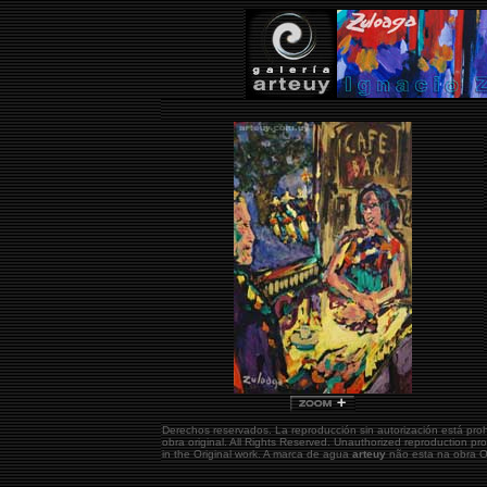
Derechos reservados. La reproducción sin autorización está pro
obra original.
All Rights Reserved. Unauthorized reproduction pr
in the Original work. A marca de agua
arteuy
não esta na obra Or