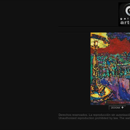
Derechos reservados. La reproducción sin autorizaci
Unauthorized reproduction prohibited by law. The w