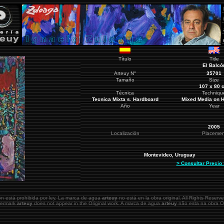
Título
Title
El Balcó
Arteuy
N°
35701
Tamaño
Size
107 x 80 
Técnica
Techniqu
Tecnica Mixta s. Hardboard
Mixed Media on 
Año
Year
2005
Localización
Placemen
Montevideo
, Uruguay
> Consultar Precio
ón está prohibida por ley. La marca de agua
arteuy
no está en la obra original.
All Rights Reserve
atermark
arteuy
does not appear in the Original work. A marca de agua
arteuy
não esta na obra Or