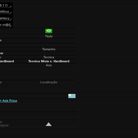
Titulo
n
Tamanho
cm
e
Tecnica
Hardboard
Tecnica Mista s. Hardboard
Ano
t
Localicação
 > Ask Price
d.
iginal