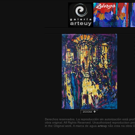
Derechos reservados. La reproducción sin autorización está pro
obra original.
All Rights Reserved. Unauthorized reproduction pr
in the Original work. A marca de agua
arteuy
não esta na obra Or