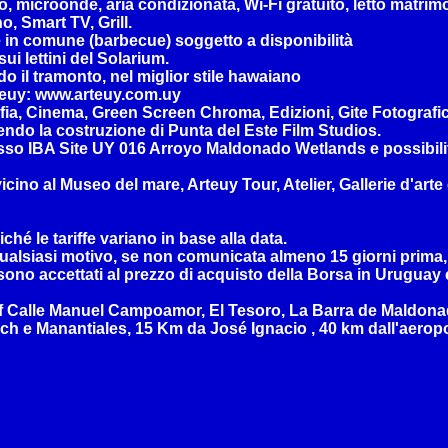
 microonde, aria condizionata, Wi-Fi gratuito, letto matrimon
, Smart TV, Grill.
e in comune (barbecue) soggetto a disponibilità
ui lettini del Solarium.
o il tramonto, nel miglior stile hawaiano
Arteuy: www.arteuy.com.uy
fia, Cinema, Green Screen Chroma, Edizioni, Gite Fotografich
endo la costruzione di Punta del Este Film Studios.
so IBA Site UY 016 Arroyo Maldonado Wetlands e possibilit
icino al Museo del mare, Arteuy Tour, Atelier, Gallerie d'art
ché le tariffe variano in base alla data.
ualsiasi motivo, se non comunicata almeno 15 giorni prima, 
 sono accettati al prezzo di acquisto della Borsa in Uruguay
 Calle Manuel Campoamor, El Tesoro, La Barra de Maldonado
 e Manantiales, 15 Km da José Ignacio , 40 km dall'aeropor