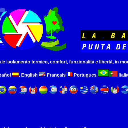
 isolamento termico, comfort, funzionalità e libertà, in mod
pañol
,
English
Français
Portugues
Ital