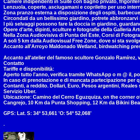
Camere indipendenti in Suite con bagno privato, frigorifero,
Lenzuola, coperte, asciugamani e copriletto per uso interno
Zona pranzo esterna a disposizione degli ospiti, barbecu
Circondati da un bellissimo giardino, potrete abbronzarvi s
I più selvaggi possono fare la doccia in giardino, guardand
Opere d'arte, dipinti, sculture e fotografie della Galleria 
Nella Zona Audiovisiva di Punta del Este, Corsi di Fotogra
A soli 5 km dalla Audiovisual Free Zone, dove si sta svolg
Accanto all'Arroyo Maldonado Wetland, birdwatching pres
Accanto all'atelier del famoso scultore Gonzalo Ramírez, v
Contatto
Tariffe e disponibilità:
Aperto tutto l'anno, verifica tramite WhatsApp o m @ il, poi
In caso di prenotazione e di mancata partecipazione per q
Contanti, a reddito. Dollari, Euro, Pesos argentini, Reales
Servizio Uber.
Ubicazione: Camino del Cerro Eguzquiza, on the corner of
Cangrejo, 10 Km da Punta Shopping, 12 Km da Bikini Beach
GPS: Lat. S: 34º 53,661 'O: 54º 52,068'
.