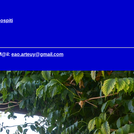
 ospiti
M@il:
eao.arteuy@gmail.com