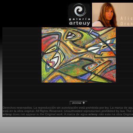
Derechos reservados. La reproducción sin autorización está prohibida por ley. La marca de a
está en la obra original.
All Rights Reserved. Unauthorized reproduction prohibited by law. The
arteuy
does not appear in the Original work. A marca de agua
arteuy
não esta na obra Origina