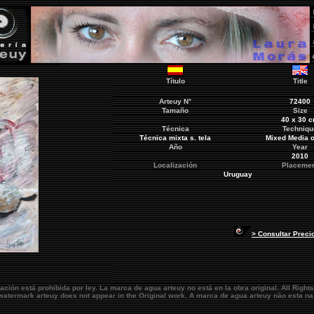
Título
Title
Arteuy
N°
72400
Tamaño
Size
40 x 30 
Técnica
Techniqu
Técnica mixta s. tela
Mixed Media o
Año
Year
2010
Localización
Placeme
Uruguay
> Consultar Preci
ación está prohibida por ley. La marca de agua
arteuy
no está en la obra original.
All Right
e watermark
arteuy
does not appear in the Original work. A marca de agua
arteuy
não esta na 