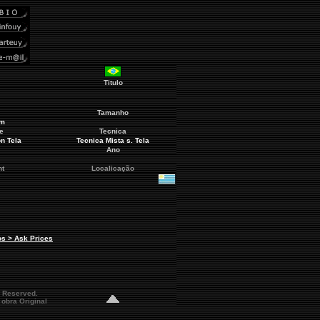
Titulo
Tamanho
cm
e
Tecnica
n Tela
Tecnica Mista s. Tela
Ano
nt
Localicação
os > Ask Prices
s Reserved.
obra Original