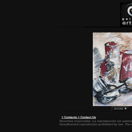
> Contacto > Contact Us
Derechos reservados. La reproducción sin autoriz
Unauthorized reproduction prohibited by law. Th