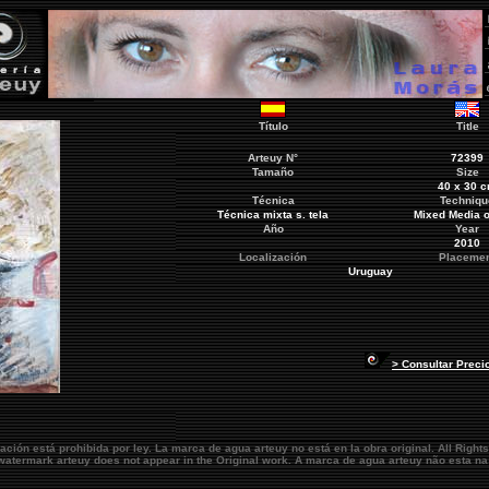
Título
Title
Arteuy
N°
72399
Tamaño
Size
40 x 30 
Técnica
Techniqu
Técnica mixta s. tela
Mixed Media o
Año
Year
2010
Localización
Placeme
Uruguay
> Consultar Preci
ación está prohibida por ley. La marca de agua
arteuy
no está en la obra original.
All Right
e watermark
arteuy
does not appear in the Original work. A marca de agua
arteuy
não esta na 