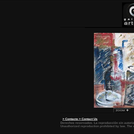
> Contacto > Contact Us
Derechos reservados. La reproducción sin autoriz
Unauthorized reproduction prohibited by law. Th