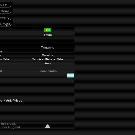
Titulo
Tamanho
cm
e
Tecnica
n Tela
Tecnica Mista s. Tela
Ano
nt
Localicação
os > Ask Prices
s Reserved.
obra Original