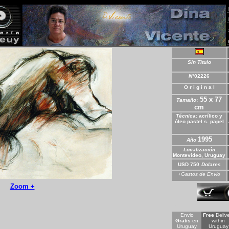
Sin Título
N
°
02226
O r i g i n a l
55 x 77
Tamaño
:
cm
Técnica
:
acrílico y
óleo pastel s. papel
1995
Año
Localización
Montevideo,
Uruguay
USD 750
Dolares
+Gastos de Envio
Zoom +
*
Envio
Free
Delive
Gratis
en
within
Uruguay
Uruguay