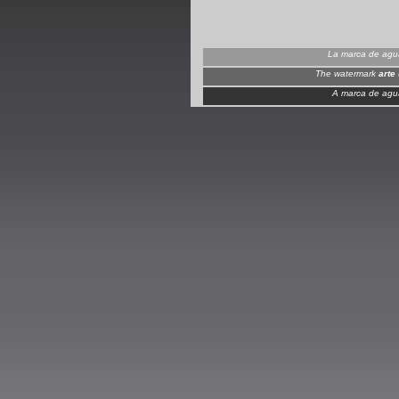
La marca de ag
The watermark
arte
A marca de ag