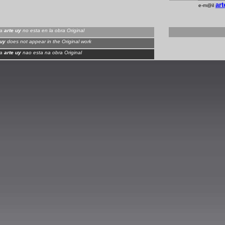
art
e-m@il
ua
arte uy
no esta en la obra Original
 uy
does not appear in the Original work
ua
arte uy
nao esta na obra Original