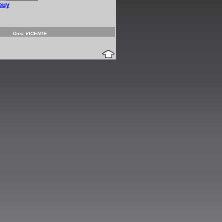
euy
Dina VICENTE