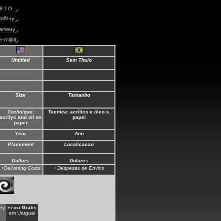
Untitled
Sem Titulo
Size
Tamanho
Technique
:
Tecnica
: acrílico e óleo s.
acrilyc and oil on
papel
paper
Year
Ano
Placement
Localicacao
Dollars
Dolares
+Delivering Costs
+Despesas de Envios
ry
Envio
Gratis
em Uruguai