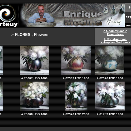
B
AR
e-
> Geometricos >
> FLORES , Flowers
Geometrics
> Constructivos
> Angeles Madonnas
0
# 70007 USD 1600
# 02367
USD 1600
# 02370
USD 1600
0
# 70008 USD 1600
# 02376
USD 2300
# 01759
USD
1600