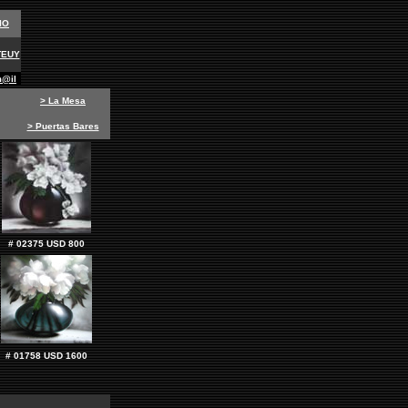
IO
TEUY
m@il
> La Mesa
> Puertas Bares
# 02375 USD 800
# 01758
USD 1600