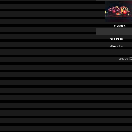
# 70005
Nosotros
About Us
arteuy ©